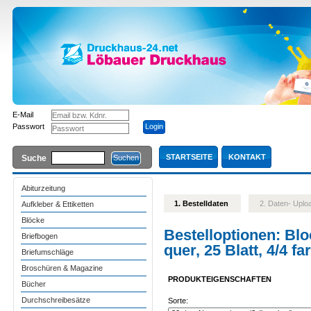
E-Mail
Passwort
STARTSEITE
KONTAKT
Suche
Abiturzeitung
1. Bestelldaten
2. Daten- Upl
Aufkleber & Ettiketten
Blöcke
Bestelloptionen:
Blo
Briefbogen
quer, 25 Blatt, 4/4 f
Briefumschläge
Broschüren & Magazine
PRODUKTEIGENSCHAFTEN
Bücher
Durchschreibesätze
Sorte: