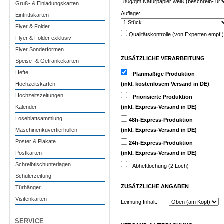
Gruß- & Einladungskarten
Auflage:
Eintrittskarten
Flyer & Folder
Qualitätskontrolle (von Experten empf.)
Flyer & Folder exklusiv
Flyer Sonderformen
ZUSÄTZLICHE VERARBEITUNG
Speise- & Getränkekarten
Hefte
Planmäßige Produktion
Hochzeitskarten
(inkl. kostenlosem Versand in DE)
Hochzeitszeitungen
Priorisierte Produktion
Kalender
(inkl. Express-Versand in DE)
Loseblattsammlung
48h-Express-Produktion
Maschinenkuvertierhüllen
(inkl. Express-Versand in DE)
Poster & Plakate
24h-Express-Produktion
Postkarten
(inkl. Express-Versand in DE)
Schreibtischunterlagen
Abheftlochung (2 Loch)
Schülerzeitung
ZUSÄTZLICHE
ANGABEN
Türhänger
Visitenkarten
Leimung Inhalt:
SERVICE