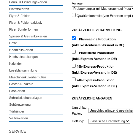
Gruß- & Einladungskarten
Auflage:
Eintrittskarten
Flyer & Folder
Qualitätskontrolle (von Experten empf.)
Flyer & Folder exklusiv
Flyer Sonderformen
ZUSÄTZLICHE VERARBEITUNG
Speise- & Getränkekarten
Planmäßige Produktion
Hefte
(inkl. kostenlosem Versand in DE)
Hochzeitskarten
Priorisierte Produktion
Hochzeitszeitungen
(inkl. Express-Versand in DE)
Kalender
48h-Express-Produktion
Loseblattsammlung
(inkl. Express-Versand in DE)
Maschinenkuvertierhüllen
24h-Express-Produktion
Poster & Plakate
(inkl. Express-Versand in DE)
Postkarten
Schreibtischunterlagen
ZUSÄTZLICHE
ANGABEN
Schülerzeitung
Umschlag
Türhänger
Papier:
Visitenkarten
Heftung:
SERVICE