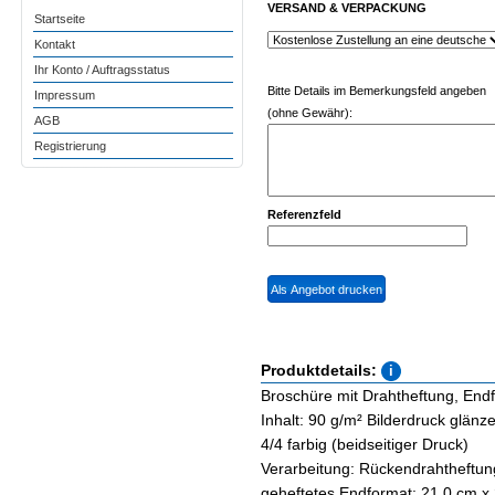
VERSAND & VERPACKUNG
Startseite
Kontakt
Ihr Konto / Auftragsstatus
Bitte Details im Bemerkungsfeld angeben
Impressum
(ohne Gewähr):
AGB
Registrierung
Referenzfeld
Produktdetails:
Broschüre mit Drahtheftung, Endfo
Inhalt: 90 g/m² Bilderdruck glän
4/4 farbig (beidseitiger Druck)
Verarbeitung: Rückendrahtheftun
geheftetes Endformat: 21,0 cm x