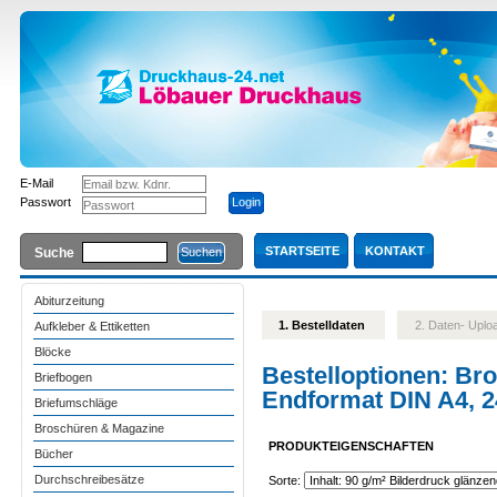
E-Mail
Passwort
STARTSEITE
KONTAKT
Suche
Abiturzeitung
1. Bestelldaten
2. Daten- Upl
Aufkleber & Ettiketten
Blöcke
Bestelloptionen:
Bro
Briefbogen
Endformat DIN A4, 24
Briefumschläge
Broschüren & Magazine
PRODUKTEIGENSCHAFTEN
Bücher
Durchschreibesätze
Sorte: