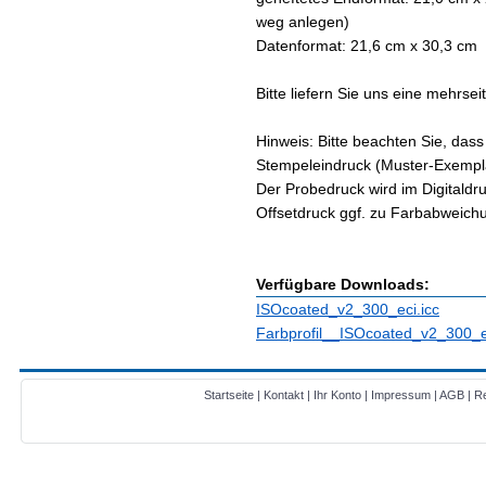
weg anlegen)
Datenformat: 21,6 cm x 30,3 cm
Bitte liefern Sie uns eine mehrsei
Hinweis: Bitte beachten Sie, das
Stempeleindruck (Muster-Exempla
Der Probedruck wird im Digitaldr
Offsetdruck ggf. zu Farbabweich
Verfügbare Downloads:
ISOcoated_v2_300_eci.icc
Farbprofil__ISOcoated_v2_300_ec
Startseite
|
Kontakt
|
Ihr Konto
|
Impressum
|
AGB
|
Re