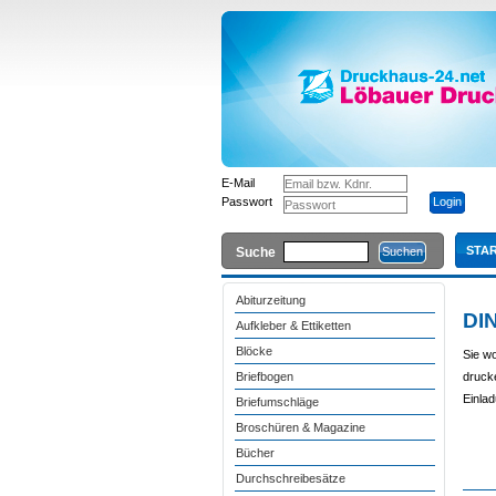
E-Mail
Passwort
STAR
Suche
Abiturzeitung
DIN
Aufkleber & Ettiketten
Blöcke
Sie wo
Briefbogen
drucke
Einla
Briefumschläge
Broschüren & Magazine
Bücher
Durchschreibesätze