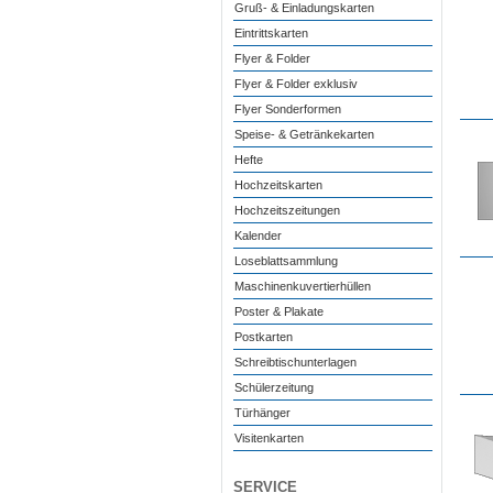
Gruß- & Einladungskarten
Eintrittskarten
Flyer & Folder
Flyer & Folder exklusiv
Flyer Sonderformen
Speise- & Getränkekarten
Hefte
Hochzeitskarten
Hochzeitszeitungen
Kalender
Loseblattsammlung
Maschinenkuvertierhüllen
Poster & Plakate
Postkarten
Schreibtischunterlagen
Schülerzeitung
Türhänger
Visitenkarten
SERVICE