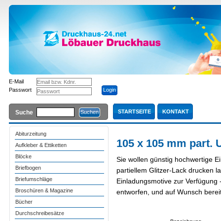
E-Mail
Passwort
STARTSEITE
KONTAKT
Suche
Abiturzeitung
105 x 105 mm part. 
Aufkleber & Ettiketten
Blöcke
Sie wollen günstig hochwertige E
Briefbogen
partiellem Glitzer-Lack drucken l
Briefumschläge
Einladungsmotive zur Verfügung -
Broschüren & Magazine
entworfen, und auf Wunsch berei
Bücher
Durchschreibesätze