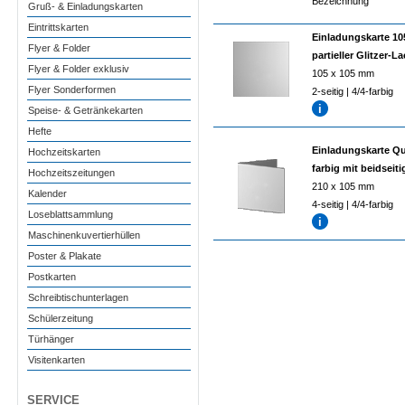
Bezeichnung
Gruß- & Einladungskarten
Eintrittskarten
Einladungskarte 105
Flyer & Folder
partieller Glitzer-L
Flyer & Folder exklusiv
105 x 105 mm
Flyer Sonderformen
2-seitig | 4/4-farbig
Speise- & Getränkekarten
Hefte
Einladungskarte Qu
Hochzeitskarten
farbig mit beidseiti
Hochzeitszeitungen
210 x 105 mm
Kalender
4-seitig | 4/4-farbig
Loseblattsammlung
Maschinenkuvertierhüllen
Poster & Plakate
Postkarten
Schreibtischunterlagen
Schülerzeitung
Türhänger
Visitenkarten
SERVICE